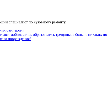
арший специалист по кузовному ремонту.
ения бампером?
ии автомобиля лишь образовались трещины, а больше никаких п
епени повреждения?