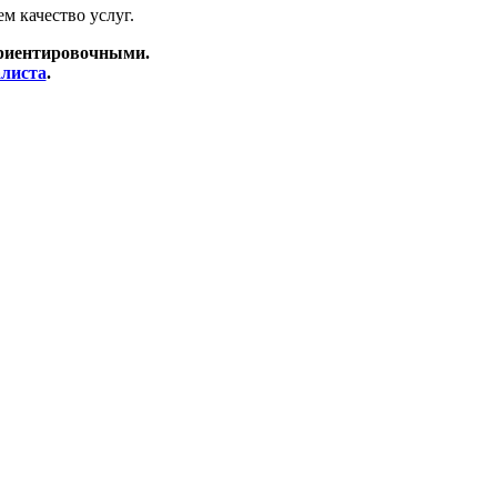
м качество услуг.
ориентировочными.
алиста
.