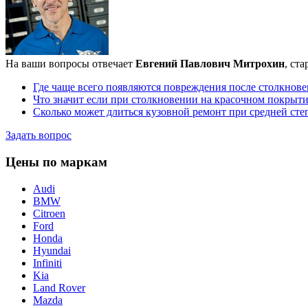
На ваши вопросы отвечает
Евгений Павлович Митрохин
, ст
Где чаще всего появляются повреждения после столкнов
Что значит если при столкновении на красочном покрыт
Сколько может длиться кузовной ремонт при средней ст
Задать вопрос
Цены по маркам
Audi
BMW
Citroen
Ford
Honda
Hyundai
Infiniti
Kia
Land Rover
Mazda