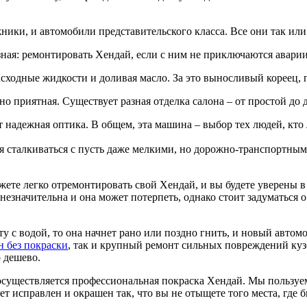
ники, и автомобили представительского класса. Все они так или
ная: ремонтировать Хендай, если с ним не приключаются аварии,
расходные жидкости и доливая масло. За это выносливый кореец
о приятная. Существует разная отделка салона – от простой до 
 надежная оптика. В общем, эта машина – выбор тех людей, кто
я сталкиваться с пусть даже мелкими, но дорожно-транспортны
те легко отремонтировать свой Хендай, и вы будете уверены в 
 незначительна и она может потерпеть, однако стоит задуматься 
ту с водой, то она начнет рано или поздно гнить, и новый автом
н без покраски
, так и крупный ремонт сильных повреждений кузо
о дешево.
 осуществляется профессиональная покраска Хендай. Мы польз
 исправлен и окрашен так, что вы не отыщете того места, где б