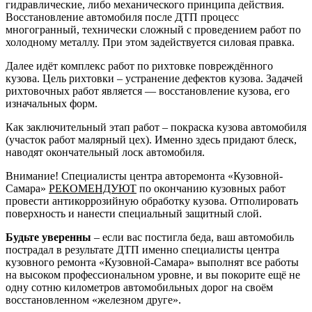
гидравлические, либо механического принципа действия.
Восстановление автомобиля после ДТП процесс
многогранный, технически сложный с проведением работ по
холодному металлу. При этом задействуется силовая правка.
Далее идёт комплекс работ по рихтовке повреждённого
кузова. Цель рихтовки – устранение дефектов кузова. Задачей
рихтовочных работ является — восстановление кузова, его
изначальных форм.
Как заключительный этап работ – покраска кузова автомобиля
(участок работ малярный цех). Именно здесь придают блеск,
наводят окончательный лоск автомобиля.
Внимание! Специалисты центра авторемонта «Кузовной-
Самара»
РЕКОМЕНДУЮТ
по окончанию кузовных работ
провести антикоррозийную обработку кузова. Отполировать
поверхность и нанести специальный защитный слой.
Будьте уверенны
– если вас постигла беда, ваш автомобиль
пострадал в результате ДТП именно специалисты центра
кузовного ремонта «Кузовной-Самара» выполнят все работы
на высоком профессиональном уровне, и вы покорите ещё не
одну сотню километров автомобильных дорог на своём
восстановленном «железном друге».