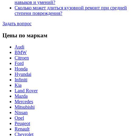
навыков и умений?
Сколько может длиться кузовной ремонт при средней
степени повреждения?
Задать вопрос
Цены по маркам
Audi
BMW
Citroen
Ford
Honda
Hyundai
Infiniti
Kia
Land Rover
Mazda
Merсedes
Mitsubishi
Nissan
Opel
Peugeot
Renault
Chevrolet