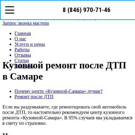
8 (846) 970-71-46
8 (846)
970-71-46
Самара, ул. Елизарова, д.101, ООО Автоград
Режим работы: с Пн-Вс (10
00
- 20
00
)
Предварительная запись
Запрос звонка мастера
Главная
О нас
Услуги и цены
Работы
Отзывы
Статьи
Кузовной ремонт после ДТП
Контакты
в Самаре
Почему центр «Кузовной-Самара» лучше?
Ремонт после ДТП
Если вы раздумываете, где ремонтировать свой автомобиль
после ДТП, то настоятельно рекомендуем центр кузовного
ремонта «Кузовной-Самара». В 95% случаев мы укладываемся
в смету по страховке.