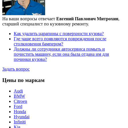
На ваши вопросы отвечает
Евгений Павлович Митрохин
,
старший специалист по кузовному ремонту.
Как удалить царапины с поверхности кузова?
Где чаще всего появляются повреждения после
столкновения бампером?
Должны ли сотрудники автосервиса помыть и
почистить машину, если она была отдана им для
починки кузова?
Задать вопрос
Цены по маркам
Audi
BMW
Citroen
Ford
Honda
Hyundai
Infiniti
Kia