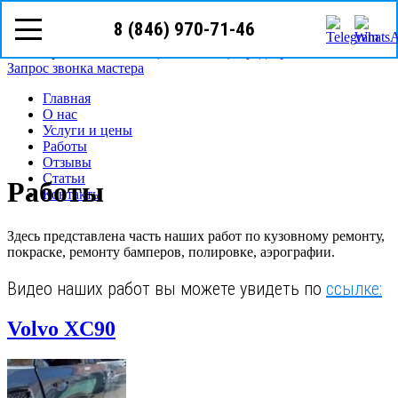
8 (846) 970-71-46
8 (846)
970-71-46
Самара, ул. Елизарова, д.101, ООО Автоград
Режим работы: с Пн-Вс (10
00
- 20
00
)
Предварительная запись
Запрос звонка мастера
Главная
О нас
Услуги и цены
Работы
Отзывы
Статьи
Работы
Контакты
Здесь представлена часть наших работ по кузовному ремонту,
покраске, ремонту бамперов, полировке, аэрографии.
Видео наших работ вы можете увидеть по
ссылке:
Volvo XC90