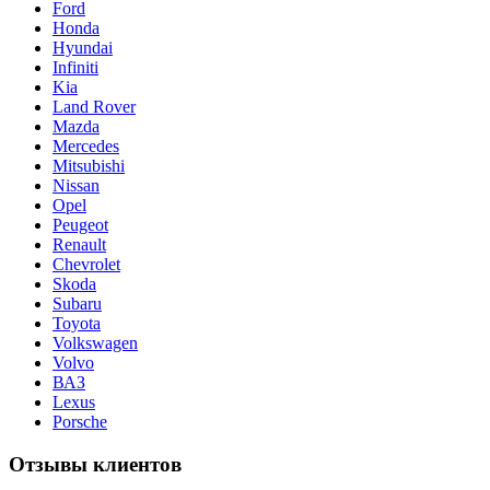
Ford
Honda
Hyundai
Infiniti
Kia
Land Rover
Mazda
Merсedes
Mitsubishi
Nissan
Opel
Peugeot
Renault
Chevrolet
Skoda
Subaru
Toyota
Volkswagen
Volvo
ВАЗ
Lexus
Porsche
Отзывы клиентов