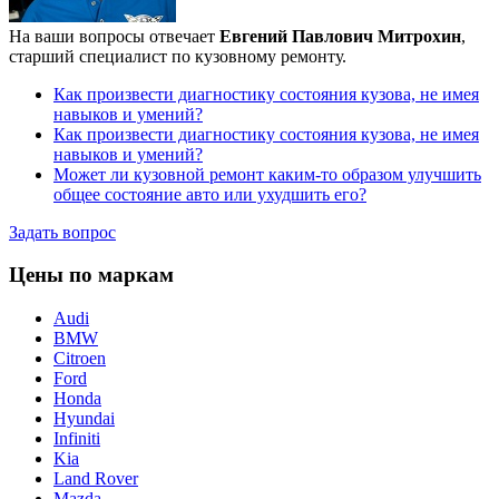
На ваши вопросы отвечает
Евгений Павлович Митрохин
,
старший специалист по кузовному ремонту.
Как произвести диагностику состояния кузова, не имея
навыков и умений?
Как произвести диагностику состояния кузова, не имея
навыков и умений?
Может ли кузовной ремонт каким-то образом улучшить
общее состояние авто или ухудшить его?
Задать вопрос
Цены по маркам
Audi
BMW
Citroen
Ford
Honda
Hyundai
Infiniti
Kia
Land Rover
Mazda