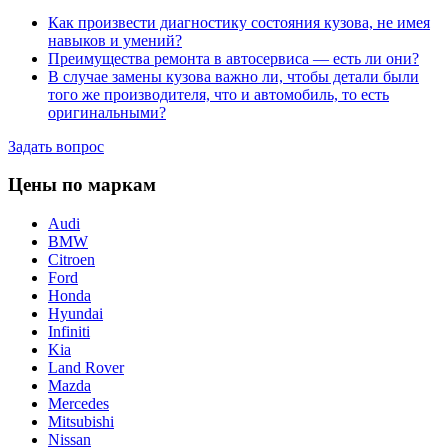
Как произвести диагностику состояния кузова, не имея
навыков и умений?
Преимущества ремонта в автосервиса — есть ли они?
В случае замены кузова важно ли, чтобы детали были
того же производителя, что и автомобиль, то есть
оригинальными?
Задать вопрос
Цены по маркам
Audi
BMW
Citroen
Ford
Honda
Hyundai
Infiniti
Kia
Land Rover
Mazda
Merсedes
Mitsubishi
Nissan