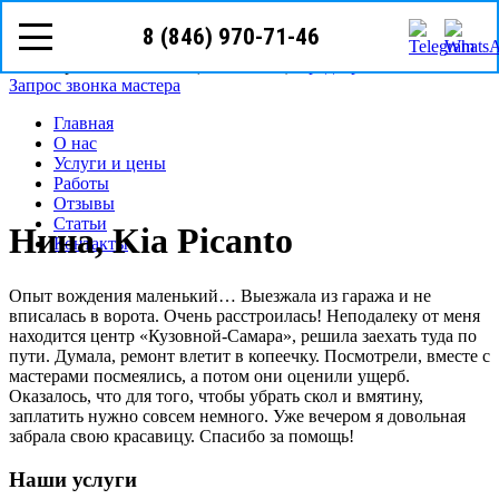
8 (846) 970-71-46
8 (846)
970-71-46
Самара, ул. Елизарова, д.101, ООО Автоград
Режим работы: с Пн-Вс (10
00
- 20
00
)
Предварительная запись
Запрос звонка мастера
Главная
О нас
Услуги и цены
Работы
Отзывы
Статьи
Нина, Kia Picanto
Контакты
Опыт вождения маленький… Выезжала из гаража и не
вписалась в ворота. Очень расстроилась! Неподалеку от меня
находится центр «Кузовной-Самара», решила заехать туда по
пути. Думала, ремонт влетит в копеечку. Посмотрели, вместе с
мастерами посмеялись, а потом они оценили ущерб.
Оказалось, что для того, чтобы убрать скол и вмятину,
заплатить нужно совсем немного. Уже вечером я довольная
забрала свою красавицу. Спасибо за помощь!
Наши услуги